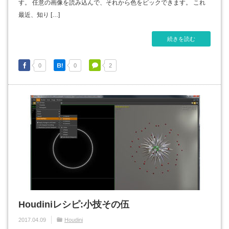
す。 任意の画像を読み込んで、それから色をピックできます。 これ
最近、知り […]
続きを読む
0
0
2
Houdiniレシピ:小技その伍
2017.04.09
Houdini