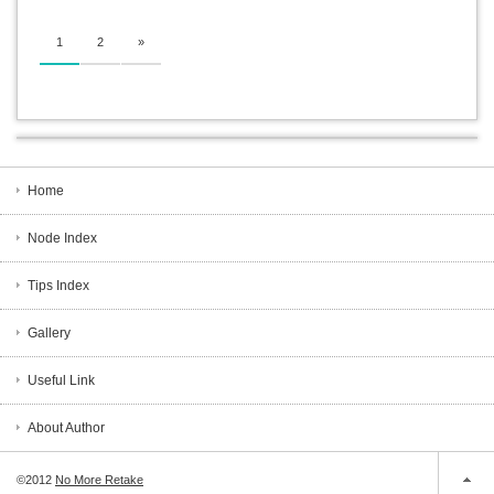
1
2
»
Home
Node Index
Tips Index
Gallery
Useful Link
About Author
©2012
No More Retake