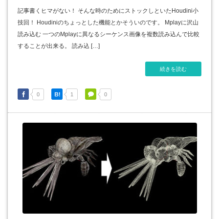
記事書くヒマがない！ そんな時のためにストックしといたHoudini小
技回！ Houdiniのちょっとした機能とかそういのです。 Mplayに沢山
読み込む 一つのMplayに異なるシーケンス画像を複数読み込んで比較
することが出来る。 読み込 […]
続きを読む
0
1
0