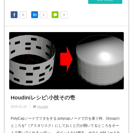
0
1
0
Houdiniレシピ:小技その壱
2015.01.15
Houdini
PolyCapノードでフタをする polycapノードで穴を塞ぐ時、Groupの
ところを*（アスタリスク）にしておくと穴が開いてるところをオー
トで塞いでくれるっぽい。 ポイントだけ残す その１ addノードを